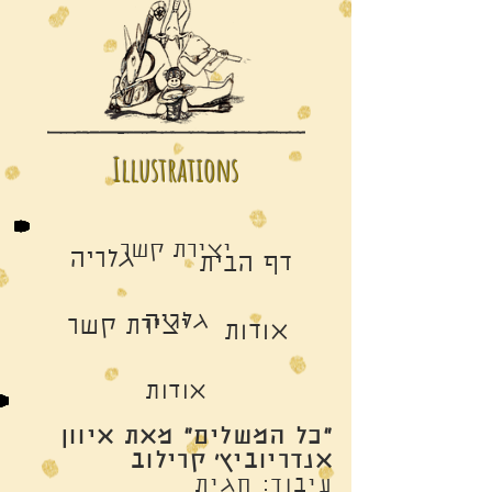
Illustrations
יצירת קשר
גלריה
דף הבית
גלריה
יצירת קשר
אודות
אודות
"כל המשלים" מאת איוון
אנדריוביץ׳ קרילוב
עיבוד: חגית