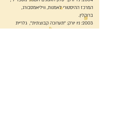
המרכז ההיסטורי לאמנות, וויליאמסבורג,
ברוקלין.
2003: ניו יורק: "תערוכה קבוצתית", גלריית
ESC
2002-01: ניו יורק: "תערוכה קבוצתית", "The
Art Student League of New York"
1999 תל אביב: "תערוכה קבוצתית", מכון אבני
לאמנות.
סדנאות נבחרות וירידי
אמנים
2012: מוזיאון יפו לעתיקות ”The Accessible
Art Fair"
2011: תל אביב:. "אהבת האמנות" סטודיו סיטי
להרחיב (אירוע שנתי)
2011: בת-ים, "פרויקט רוח- ים“: שהות אמן.
2010 תל אביב: "אהבים אמנות, עושים אמנות”