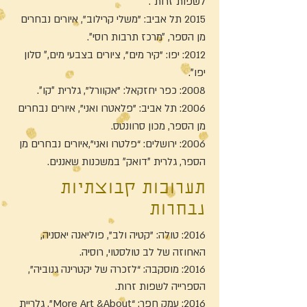
לשפות זרות״.
2015 תל אביב: "משלי קרילוב”, איורים נבחרים
מן הספר, ״מרכז תרבות רוסי״.
2012: יפו: "קיר מים”, ציורים בצבעי מים,״ סלון
יפו״.
2008: כפר יחזקאל: "אקוורל", גלרית ״קו״.
2006: תל אביב: "פלאטרו ואני”, איורים נבחרים
מן הספר, מכון סרוונטס.
2006: ירושלים: “פלטרו ואני”,איורים נבחרים מן
הספר, גלרית ״דואק״ במשכנות שאננים.
תערוכות קבוצתיות
נבחרות
2016: טולה: "קטיה ולב”, פוליאנה יאסניה,
האחוזה של לב טולסטוי, רוסיה.
2016: מוסקבה: “לזכרה של יקטרינה גנוביה",
הספרייה לשפות זרות.
2016: עמק חפר: “More Art &About”, גלריית