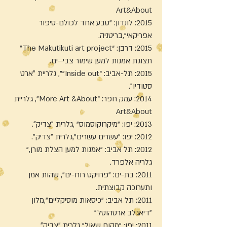
Art&About
2015: לונדון: "טבע אחד לכולם-סיפור
אפריקאי”,בריטניה.
2015: דרבן: “The Makutikuti art project”
תצוגת אמנות למען שימור צבי—ים.
2015: תל-אביב: “Inside out”", גלריית ״ארט
סטודיו״.
2014: עמק חפר: “More Art &About”, גלריית
Art&About
2013: יפו: "מיקרוקוסמוס" ,גלרית ״צדיק״.
2012: יפו: "עשרים עשרים",גלרית ״צדיק״.
2012: תל אביב: "אמנות למען הצלת מורן,"
גלריה אלפרד.
2011: בת-ים: "פרויקט רוח-ים”, שהות אמן
ותערוכה קבוצתית.
2011: תל אביב: "כיסאות מוסיקליים",מלון
״דיאגלב ארטהוטל״
2011: יפו: "מקום שאול" גלרית ״צדיק״.