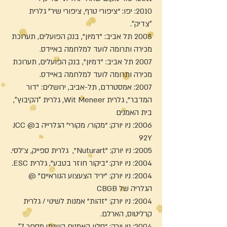
2010: יפו: “ציפורי טרף, ציפורי שיר" גלרית
״צדיק״.
2008 תל אביב: "דמיון", בנק הפועלים, תערוכת
מכירה ותרומה לועד למלחמה באיידס.
2007 תל אביב: "דמיון", בנק הפועלים, תערוכת
מכירה ותרומה לועד למלחמה באיידס.
2007: אמסטרדם, תל-אביב, ירושלים: "דור
המדבר”, גלרית Wit Meneer, גלרית ״הקיבוץ״,
בית האמנים
2006: ניו יורק: “מקור/ מקורי" הגלרייה בJCC @
92Y
2005: ניו יורק: "Nuturart", גלרית ספייק, צ'לסי.
2004: ניו יורק: “ביקור חוזר בטבע", גלרית ESC.
2004: ניו יורק: "יריד הצעצוע הנוראיים" @
הגלריה של CBGB
2004: ניו יורק: "זהות" אמנות לשינוי / גלרית
קרליטוס, הארלם.
2004: ניו יורק: “סלון האמנים השנתי מספר 7״,