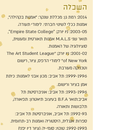
השכלה
2014: רמת גן: מכללת שנקר: "אמנות בקהילה”,
אמנות ככלי לשינוי חברתי. לימודי תעודה.
2003-05: ניו יורק: ״Empire State College״,
תואר שני M.A.L.S אמנות תאורטית ומעשית,
סוציולוגיה של האמנות.
2001-02: ניו יורק: “The Art Student League
of New York” לימודי הדפס, ציור, רישום
וטכניקה מעורבת.
1999-1996
: תל אביב: מכון אבני לאמנות: כיתת
אמן בציור ורישום.
1993-1996
: תל אביב: אוניברסיטת תל
אביב:תואר B.F.A בעיצוב תיאטרון: תפאורה,
תלבושות ותאורה.
1992-93: תל אביב, אוניברסיטת תל אביב:
ספרות אנגלית, היסטוריה ואמנות רב-תחומית.
1992-1993
: טוקיו: סומי-יה (ציור דיו יפני)